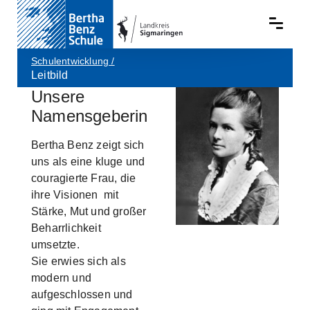
Schulentwicklung
/
Leitbild
Unsere
Skip to main content
Show larger version
Namensgeberin
Bertha Benz zeigt sich
uns als eine kluge und
couragierte Frau, die
ihre Visionen mit
Stärke, Mut und großer
Beharrlichkeit
umsetzte.
Sie erwies sich als
modern und
aufgeschlossen und