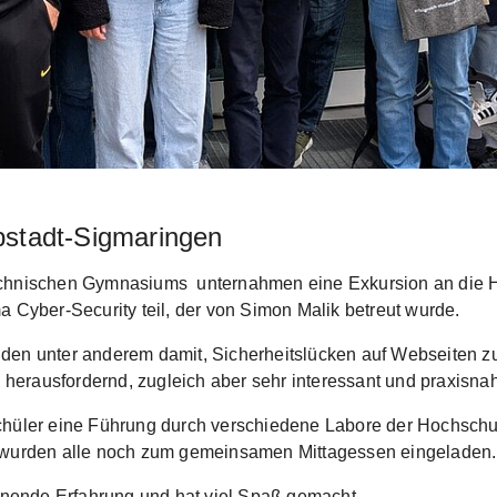
bstadt-Sigmaringen
technischen Gymnasiums unternahmen eine Exkursion an die 
yber-Security teil, der von Simon Malik betreut wurde.
enden unter anderem damit, Sicherheitslücken auf Webseite
erausfordernd, zugleich aber sehr interessant und praxisnah
Schüler eine Führung durch verschiedene Labore der Hochsch
s wurden alle noch zum gemeinsamen Mittagessen eingeladen.
annende Erfahrung und hat viel Spaß gemacht.