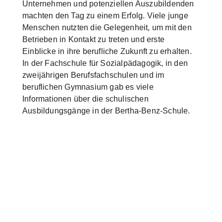
Unternehmen und potenziellen Auszubildenden
machten den Tag zu einem Erfolg. Viele junge
Menschen nutzten die Gelegenheit, um mit den
Betrieben in Kontakt zu treten und erste
Einblicke in ihre berufliche Zukunft zu erhalten.
In der Fachschule für Sozialpädagogik, in den
zweijährigen Berufsfachschulen und im
beruflichen Gymnasium gab es viele
Informationen über die schulischen
Ausbildungsgänge in der Bertha-Benz-Schule.
Show larger version
Show larger version
Show larger version
Show larger versi
Show larger version
Show larger version
Show larger version
Show larger version
Show larger version
Show larger version
Show larger versi
Show larger versi
Show larger version
Show larger version
Show larger version
Show larger version
Show larger version
Show larger version
Show larger versi
Show larger versi