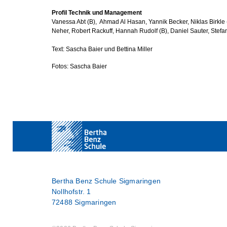
Profil Technik und Management
Vanessa Abt (B), Ahmad Al Hasan, Yannik Becker, Niklas Birkle
Neher, Robert Rackuff, Hannah Rudolf (B), Daniel Sauter, Stefa
Text: Sascha Baier und Bettina Miller
Fotos: Sascha Baier
Show larger version
Show larger version
Show lar
Bertha Benz Schule Sigmaringen
Nollhofstr. 1
72488 Sigmaringen