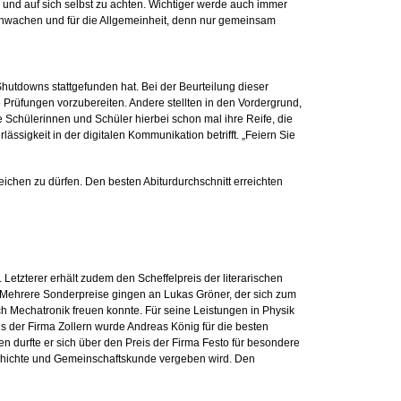
 und auf sich selbst zu achten. Wichtiger werde auch immer
 Schwachen und für die Allgemeinheit, denn nur gemeinsam
Shutdowns stattgefunden hat. Bei der Beurteilung dieser
e Prüfungen vorzubereiten. Andere stellten in den Vordergrund,
ie Schülerinnen und Schüler hierbei schon mal ihre Reife, die
ssigkeit in der digitalen Kommunikation betrifft. „Feiern Sie
ichen zu dürfen. Den besten Abiturdurchschnitt erreichten
tzterer erhält zudem den Scheffelpreis der literarischen
el. Mehrere Sonderpreise gingen an Lukas Gröner, der sich zum
h Mechatronik freuen konnte. Für seine Leistungen in Physik
s der Firma Zollern wurde Andreas König für die besten
 durfte er sich über den Preis der Firma Festo für besondere
schichte und Gemeinschaftskunde vergeben wird. Den