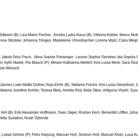
ia Ettwein (B), Lea-Marie Fischer, Annika Lydia Klaus (B), Viktoria Kübler, Marco 
eresa Stöckler, Johanna Tönges, Madeleine Uhrenbacher, Lorena Walz, Clara Wegn
 Jakob Felix Frech, Alina Sophie Freisinger, Leonie Sophie Gerstner, Ida Sophia
, Aylin Malek, Pia Mauch (P), Miriam Katharina Mellert, Kira Luisa Merk, Sara Öza
Marie Wünsch
 Jannes Luke Mattis Dufner, Anja Ehrle (B), Stefanie Fulchir, Kim Luisa Geiselhart,
 Malena Josefine Kohler, Teresa Metz, Annika Rist, Alida Stein, Artigona Vlashi, Su
Hirt (B), Erik Alexander Hoffmann, Sven Jäger, Roman Kern, Benedikt Löffler, Joh
ikita Sudakov, Noah Tyborski
 Lukas Gröner (P), Felix Harjung, Manuel Holl, Simeon Holl, Manuel Klotz, Luca K