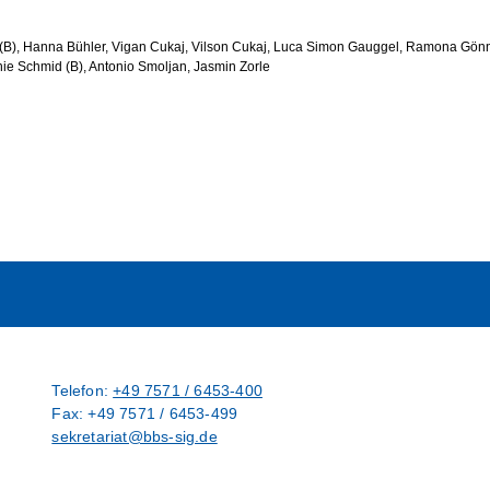
 (B), Hanna Bühler, Vigan Cukaj, Vilson Cukaj, Luca Simon Gauggel, Ramona Gönne
nie Schmid (B), Antonio Smoljan, Jasmin Zorle
ger version
Show larger version
Telefon:
+49 7571 / 6453-400
Fax: +49 7571 / 6453-499
sekretariat@bbs-sig.de