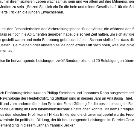
 auf, in ihrem späteren Leben wachsam zu sein und vor allem auf ihre Mitmenschen
ien zu sein. „Setzen Sie sich ein für die freie und offene Gesellschaft, für die
lierte Frick an die jungen Erwachsenen.
he mit den Besonderheiten der Vorbereitungsphase für das Abitur, die während des 
ss es noch nie Abiturienten gegeben habe, die so viel Zeit hatten, um sich auf di
ne gestellt waren und mehr Betreuung gebraucht hätten. Schnurr stellte fest, dass d
ussten. Beim einen oder anderen sei da noch etwas Luft nach oben, was die Zuverlä
enten auf.
eise für hervorragende Leistungen, zwölf Sonderpreise und 20 Belobigungen überre
ch Ernährungslehre wurden Philipp Steinborn und Johannes Rapp ausgezeichnet. Le
d Psychologie der Heidehofstiftung Stuttgart ging in diesem Jahr an Anastasia Thi
t und zum anderen über den Preis der Firma Gühring für die beste Leistung im Fac
este Leistung im Fach Informationstechnik einstreichen konnte. Mit dem Ehrenprei
dem gleichen Profil kommt Niklas Birkle, der gleich zweimal geehrt wurde. Freuen
zentrale für politische Bildung, der für herausragende Leistungen im Bereich Ge
gement ging in diesem Jahr an Yannick Becker.