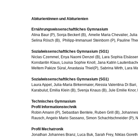
Abiturientinnen und Abiturienten
Ernährungswissenschaftliches Gymnasium
Alina Baur (P), Sonja Beckert (B), Amelie Maria Chevalier, Jul
Selina Rösch (B), Philipp-Immanuel Steinborn (P), Pauline Th
Sozialwissenschaftliches Gymnasium (SG1)
Niclas Czemmel, Enya Naomi Denzel (B), Lara Sophia Elsässer,
Konstantin Klaus, Louisa Sophie Knoll, Jana Katrin Lautenbacher
Meltem Pakize Süral, Anastasia Thiel(P), Sabrina Wirth, Lara 
Sozialwissenschaftliches Gymnasium (SG1)
Laura Appel, Julia-Maria Birkenmaier, Alessia Valentina Di Bari,
Karabulut, Emilia Klein (B), Svenja Knaus (B), Jule Emilie Knor,
Technisches Gymnasium
Profil Informationstechnik
Robin Amann (P), Sebastian Bentele, Ruben Grill (B), Johannes 
Rausch, Angelo Mario Sassano, Simon Schachtschneider (P), N
Profil Mechatronik
Jonathan Johannes Branz, Luca Buk, Sarah Frey, Niklas Goreth,