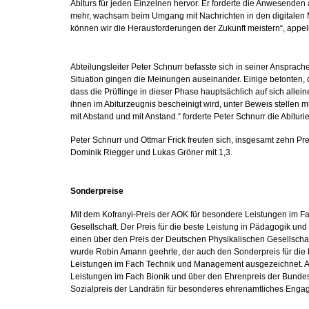
Abiturs für jeden Einzelnen hervor. Er forderte die Anwesenden
mehr, wachsam beim Umgang mit Nachrichten in den digitalen Med
können wir die Herausforderungen der Zukunft meistern“, appel
Abteilungsleiter Peter Schnurr befasste sich in seiner Ansprac
Situation gingen die Meinungen auseinander. Einige betonten, da
dass die Prüflinge in dieser Phase hauptsächlich auf sich allei
ihnen im Abiturzeugnis bescheinigt wird, unter Beweis stellen m
mit Abstand und mit Anstand.“ forderte Peter Schnurr die Abituri
Peter Schnurr und Ottmar Frick freuten sich, insgesamt zehn Pr
Dominik Riegger und Lukas Gröner mit 1,3.
Sonderpreise
Mit dem Kofranyi-Preis der AOK für besondere Leistungen im Fa
Gesellschaft. Der Preis für die beste Leistung in Pädagogik un
einen über den Preis der Deutschen Physikalischen Gesellschaf
wurde Robin Amann geehrte, der auch den Sonderpreis für die b
Leistungen im Fach Technik und Management ausgezeichnet. Aus 
Leistungen im Fach Bionik und über den Ehrenpreis der Bundes
Sozialpreis der Landrätin für besonderes ehrenamtliches Enga