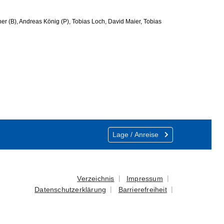
r (B), Andreas König (P), Tobias Loch, David Maier, Tobias
Show larger version
Lage / Anreise
Verzeichnis
Impressum
Datenschutzerklärung
Barrierefreiheit