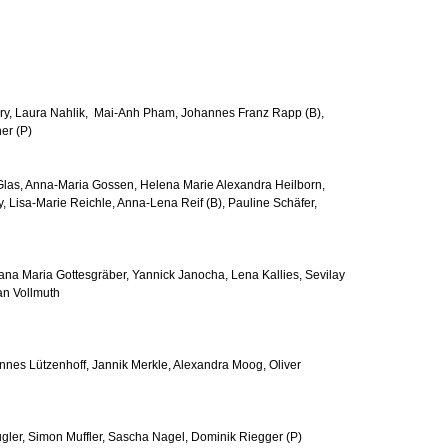
Mokry, Laura Nahlik, Mai-Anh Pham, Johannes Franz Rapp (B),
er (P)
 Glas, Anna-Maria Gossen, Helena Marie Alexandra Heilborn,
y, Lisa-Marie Reichle, Anna-Lena Reif (B), Pauline Schäfer,
 Jana Maria Gottesgräber, Yannick Janocha, Lena Kallies, Sevilay
san Vollmuth
annes Lützenhoff, Jannik Merkle, Alexandra Moog, Oliver
ugler, Simon Muffler, Sascha Nagel, Dominik Riegger (P)