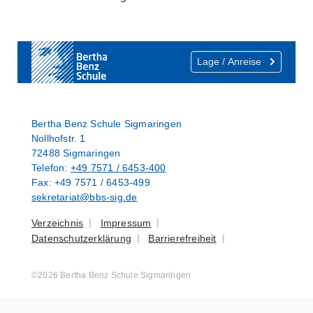
Show larger version
Show larger version
Show larger version
Show larger version
Show larger version
Show larger versi
Lage / Anreise
Bertha Benz Schule Sigmaringen
Nollhofstr. 1
72488 Sigmaringen
Telefon:
+49 7571 / 6453-400
Fax: +49 7571 / 6453-499
sekretariat@bbs-sig.de
Verzeichnis
Impressum
Datenschutzerklärung
Barrierefreiheit
©2026 Bertha Benz Schule Sigmaringen