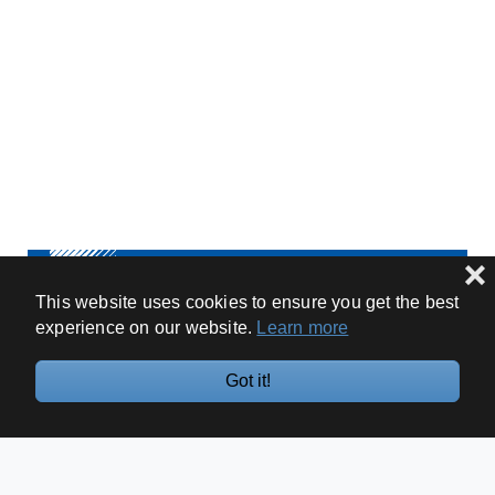
❌
Lage / Anreise
This website uses cookies to ensure you get the best
experience on our website.
Learn more
Bertha Benz Schule Sigmaringen
Got it!
Nollhofstr. 1
72488 Sigmaringen
Telefon:
+49 7571 / 6453-400
Fax: +49 7571 / 6453-499