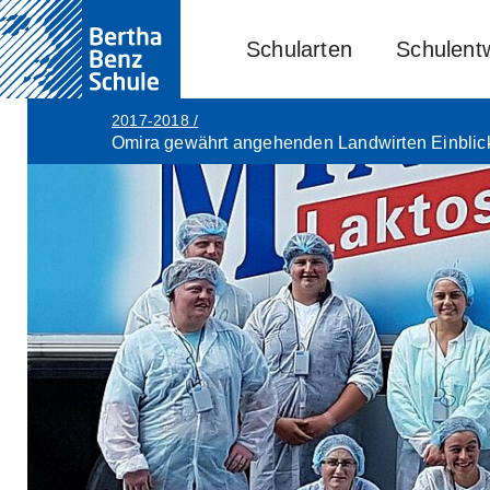
Schularten
Schulent
2017-2018
/
Omira gewährt angehenden Landwirten Einblick