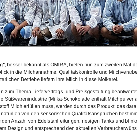
, besser bekannt als OMIRA, bieten nun zum zweiten Mal de
blick in die Milchannahme, Qualitätskontrolle und Milchverarb
rlichen Betriebe liefern ihre Milch in diese Molkerei.
 zum Thema Liefervertrags- und Preisgestaltung beantwort
ie Süßwarenindustrie (Milka-Schokolade enthält Milchpulver a
stoff Milch erfüllen muss, werden durch das Produkt, das daraus
 natürlich von den sensorischen Qualitätsansprüchen bestim
genden Anzahl von Edelstahlleitungen, riesigen Tanks und bl
em Design und entsprechend den aktuellen Verbraucherwünsche