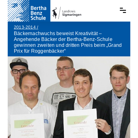
2013-2014
/
Bäckernachwuchs beweist Kreativität –
Angehende Bäcker der Bertha-Benz-Schule
gewinnen zweiten und dritten Preis beim „Grand
Prix für Roggenbäcker“